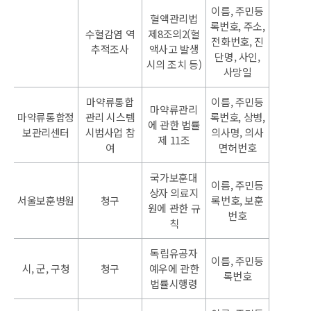
이름, 주민등
혈액관리법
록번호, 주소,
수혈감염 역
제8조의2(혈
전화번호, 진
추적조사
액사고 발생
단명, 사인,
시의 조치 등)
사망일
마약류통합
이름, 주민등
마약류관리
마약류통합정
관리 시스템
록번호, 상병,
에 관한 법률
보관리센터
시범사업 참
의사명, 의사
제 11조
여
면허번호
국가보훈대
이름, 주민등
상자 의료지
서울보훈병원
청구
록번호, 보훈
원에 관한 규
번호
칙
독립유공자
이름, 주민등
시, 군, 구청
청구
예우에 관한
록번호
법률시행령