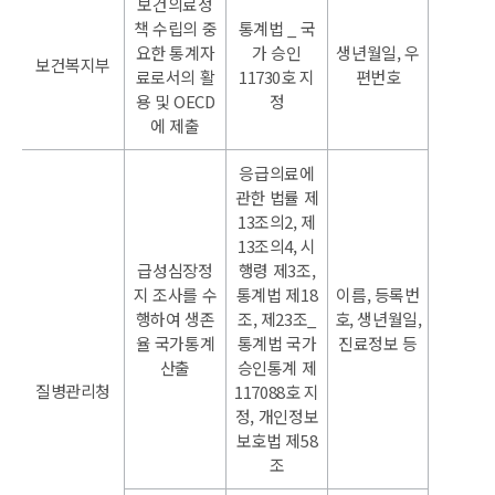
보건의료정
책 수립의 중
통계법 _ 국
요한 통계자
가 승인
생년월일, 우
보건복지부
료로서의 활
11730호 지
편번호
용 및 OECD
정
에 제출
응급의료에
관한 법률 제
13조의2, 제
13조의4, 시
급성심장정
행령 제3조,
지 조사를 수
통계법 제18
이름, 등록번
행하여 생존
조, 제23조_
호, 생년월일,
율 국가통계
통계법 국가
진료정보 등
산출
승인통계 제
질병관리청
117088호 지
정, 개인정보
보호법 제58
조