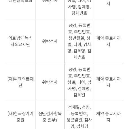
대한결핵협회
위탁검사
성별, 나이, 검
지
사명, 검체명,
검체번호
성명, 등록번
호, 주민번호,
의료법인 녹십
생년월일, 성
계약 종료시까
위탁검사
자의료재단
별, 나이, 검사
지
명, 검체명, 검
체번호
성명, 등록번
호, 주민번호,
(재)씨젠의료재
계약 종료시까
위탁검사
성별, 나이, 검
단
지
사명, 검체명,
검체일
검체일, 성명,
(재)한국장기기
진단검사항목
등록번호,
계약 종료시까
증원
중 일부s
생년월일, 검사
지
명, 검체명