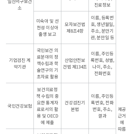
일산서구보건
진료정보
소
이름, 등록번
미숙아 및 선
모자보건법
호, 생년월일,
천성 이상아
제8조4항
주소, 분만기
출생 보고
관, 분만일 등
국민보건 의
이름, 주민등
료분야의 정
기업검진 계
산업안전보
록번호, 성별,
책수립과 학
약기관
건법 제134조
나이, 주소,
술연구의 기
전화번호
초자료 활용
보건의료정
책 수립의 중
이름, 주민등
요한 통계자
건강검진기
록번호, 전화
국민건강보험
료로서의 활
본법
번호, 주소,
제공
용 및 OECD
결과
근거
에 제출
에
따름