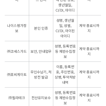
생년월일,
CI/DI, 아이디
성명, 생년월
나이스평가정
일, 성별,
계약 종료시까
본인 인증
보
CI/DI, 아이핀
지
아이디
성명, 등록번호
계약 종료시까
㈜코세스가드
보안, 안내업무
등 제반수집정
지
보
이름, 등록번
무인수납기, 처
호, 주민번호,
계약 종료시까
㈜포씨게이트
방전 발급
상병, 투약처방
지
내역
성명, 등록번호
계약 종료시까
㈜필라테크
전산유지보수
등 제반수집정
지
보