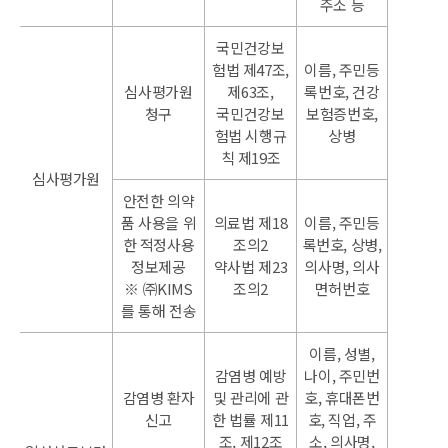
주소 등
국민건강보
험법 제47조,
이름, 주민등
심사평가원
제63조,
록번호, 건강
청구
국민건강보
보험증번호,
험법 시행규
상병
칙 제19조
심사평가원
안전한 의약
품 사용을 위
의료법 제18
이름, 주민등
한 적정사용
조의2
록번호, 상병,
정보제공
약사법 제23
의사명, 의사
※ ㈜KIMS
조의2
면허번호
를 통해 전송
이름, 성별,
감염병 예방
나이, 주민번
감염병 환자
및 관리에 관
호, 휴대폰번
신고
한 법률 제11
호, 직업, 주
조, 제12조
소, 의사명,