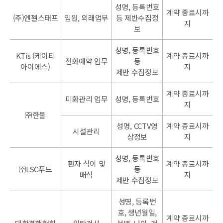
성명, 등록번호
계약 종료시까
(주)엔젤스태프
입원, 외래업무
등 제반수집정
지
보
성명, 등록번호
KTis (케이티
계약 종료시까
전화예약 업무
등
아이에스)
지
제반 수집정보
계약 종료시까
미화관리 업무
성명, 등록번호
지
㈜한불
성명, CCTV영
계약 종료시까
시설관리
상정보
지
성명, 등록번호
환자 식이 및
계약 종료시까
㈜LSC푸드
등
배식
지
제반 수집정보
성명, 등록번
호, 생년월일,
계약 종료시까