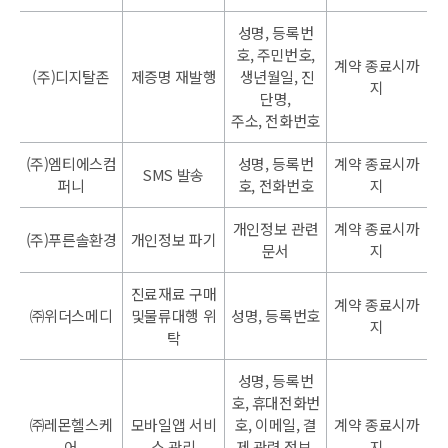
성명, 등록번
호, 주민번호,
계약 종료시까
(주)디지탈존
제증명 재발행
생년월일, 진
지
단명,
주소, 전화번호
(주)엠티에스컴
성명, 등록번
계약 종료시까
SMS 발송
퍼니
호, 전화번호
지
개인정보 관련
계약 종료시까
(주)푸른솔환경
개인정보 파기
문서
지
진료재료 구매
계약 종료시까
㈜위더스메디
및물류대행 위
성명, 등록번호
지
탁
성명, 등록번
호, 휴대전화번
㈜레몬헬스케
모바일앱 서비
호, 이메일, 결
계약 종료시까
어
스 관리
제 관련 정보,
지