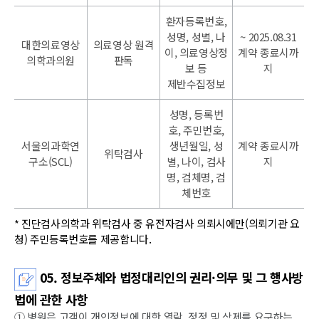
환자등록번호,
성명, 성별, 나
~ 2025.08.31
대한의료영상
의료영상 원격
이, 의료영상정
계약 종료시까
의학과의원
판독
보 등
지
제반수집정보
성명, 등록번
호, 주민번호,
서울의과학연
생년월일, 성
계약 종료시까
위탁검사
구소(SCL)
별, 나이, 검사
지
명, 검체명, 검
체번호
* 진단검사의학과 위탁검사 중 유전자검사 의뢰시에만(의뢰기관 요
청) 주민등록번호를 제공합니다.
05. 정보주체와 법정대리인의 권리·의무 및 그 행사방
법에 관한 사항
① 병원은 고객이 개인정보에 대한 열람, 정정 및 삭제를 요구하는