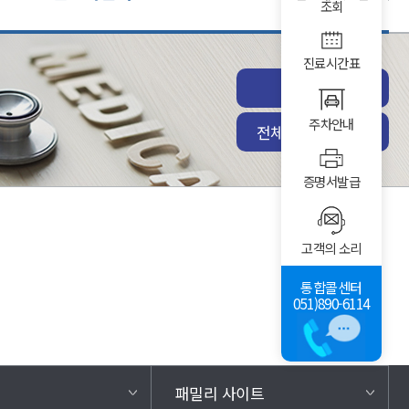
조회
진료시간표
진료예약
주차안내
전체전문진료센터
증명서발급
고객의 소리
통합콜센터
051)890-6114
패밀리 사이트