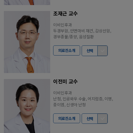
조재근 교수
이비인후과
두경부암, 안면마비 재건, 갑상선암,
경부종물/종양, 음성질환
의료진소개
선택
이전미 교수
이비인후과
난청, 인공와우 수술, 어지럼증, 이명,
중이염, 신생아 난청
의료진소개
선택