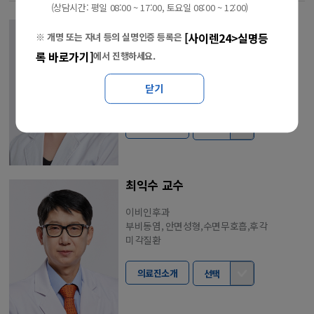
(상담시간: 평일 08:00 ~ 17:00, 토요일 08:00 ~ 12:00)
소윤경 교수
[사이렌24>실명등
※ 개명 또는 자녀 등의 실명인증 등록은
이비인후과
록 바로가기]
에서 진행하세요.
로봇수술, 갑상선암, 갑상선초음파,
목초음파, 갑상선클리닉, 목소리질환,
닫기
두경부암
의료진소개
선택
최익수 교수
이비인후과
부비동염, 안면성형,수면무호흡,후각
미각질환
의료진소개
선택