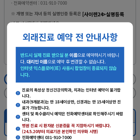
- 전화예약센터 : 031-910-7000
[사이렌24>실명등록
※ 개명 또는 자녀 등의 실명인증 등록은
바로가기]
에서 진행하세요.
※ 마이크로소프트사(MS)의 지원 종료로 '인터넷 익스플로러
외래진료 예약 전 안내사항
(IE)'에서는 온라인 예약이 제한됩니다.
※ 크롬, 엣지, 사파리, 웨일 등 보안이 지원되는 최신 웹 브라우저
를 사용하시기 바랍니다.
반드시 실제 진료 받으실 분
이름
으로 예약하시기 바랍니
다.
대리인 이름
으로 예약 후 변경할 수 없습니다.
인터넷 익스플로어(IE) 사용시 팝업창이 종료되지 않습
니다.
1단계
진료과/의료진선택
2단계
실명인증
진료의 특성상 정신건강의학과, 치과는 인터넷 예약이 불가합
3단계
날짜/진료시간선택
4단계
신청완료
니다.
내과(9개분과)는 만 18세이상만, 신경과는 만 15세이상만 진
료가 가능합니다.
센터 및 특수클리닉 예약은 전화예약센터로 확인해주시기 바랍
진료과 선택
의료진 검색
니다.
병원 진료 시 환자분 신분증을 꼭 지참하시기 바랍니다.
진료과명
(24.5.20부터 의료기관 본인확인 의무화 시행)
전화예약센터 031-910-7000