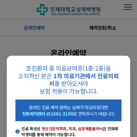
온라인예약
예약조회/취소
온라인예약
초진환자 중 의료급여증(1종∙2종)을
소지하신 분은
1차 의료기관에서 진료의뢰
외래진료 예약 전 안내사항
서
를 받아오셔야
- 진료 특성상
정신건강의학과, 치과, 심장재활클리닉
은 전화예약센
보험 적용이 가능합니다.
터를 통해 예약이 가능합니다.
온라인 진료 예약 원하는 날짜가 마감되었다면, 전화예약센터
온라인 진료 예약 원하는 날짜가 마감되었다면
(☎1661-3100)로 연락주시기 바랍니다.
전화예약센터 ☎1661-3100
로 연락주시기 바랍니다.
(상담시간 : 평일 08:00~17:00, 토요일 08:00~12:00)
진료 특성상
정신건강의학과, 치과, 심장재활클리닉
은 전화예
병원 진료 시 환자 본인 신분증을 꼭 지참하시기 바랍니다.
약센터를 통해 예약이 가능합니다.