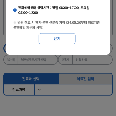
(24.05.20부터 의료기관 본인확인 의무화 시행)
전화예약센터 상담시간 : 평일 08:00~17:00, 토요일
08:00~12:00
※ 개명 또는 자녀 등의 실명인증 등록은
[사이렌24>실명등록 바로
※ 병원 진료 시 환자 본인 신분증 지참 (24.05.20부터 의료기관
에서 진행하세요.
본인확인 의무화 시행)
가기]
닫기
1단계
진료과/의료진선택
2단계
실명인증
3단계
날짜/진료시간선택
4단계
신청완료
진료과 선택
의료진 검색
진료과명