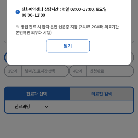
(24.05.20부터 의료기관 본인확인 의무화 시행)
전화예약센터 상담시간 : 평일 08:00~17:00, 토요일
08:00~12:00
※ 개명 또는 자녀 등의 실명인증 등록은
[사이렌24>실명등록 바로
※ 병원 진료 시 환자 본인 신분증 지참 (24.05.20부터 의료기관
에서 진행하세요.
본인확인 의무화 시행)
가기]
닫기
1단계
진료과/의료진선택
2단계
실명인증
3단계
날짜/진료시간선택
4단계
신청완료
진료과 선택
의료진 검색
진료과명