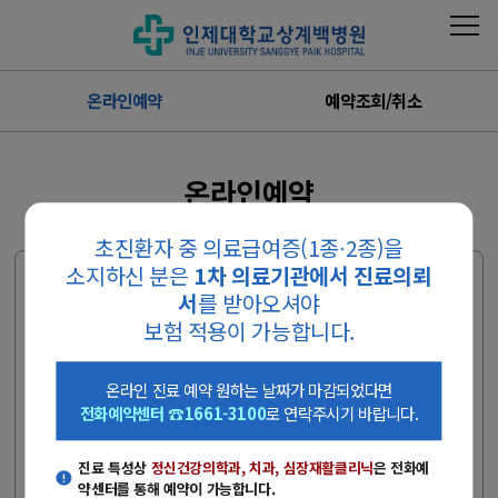
온라인예약
예약조회/취소
온라인예약
초진환자 중 의료급여증(1종∙2종)을
소지하신 분은
1차 의료기관에서 진료의뢰
외래진료 예약 전 안내사항
서
를 받아오셔야
- 진료 특성상
정신건강의학과, 치과, 심장재활클리닉
은 전화예약센
보험 적용이 가능합니다.
터를 통해 예약이 가능합니다.
온라인 진료 예약 원하는 날짜가 마감되었다면, 전화예약센터
온라인 진료 예약 원하는 날짜가 마감되었다면
(☎1661-3100)로 연락주시기 바랍니다.
전화예약센터 ☎1661-3100
로 연락주시기 바랍니다.
(상담시간 : 평일 08:00~17:00, 토요일 08:00~12:00)
진료 특성상
정신건강의학과, 치과, 심장재활클리닉
은 전화예
병원 진료 시 환자 본인 신분증을 꼭 지참하시기 바랍니다.
약센터를 통해 예약이 가능합니다.