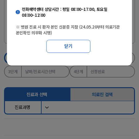
(24.05.20부터 의료기관 본인확인 의무화 시행)
전화예약센터 상담시간 : 평일 08:00~17:00, 토요일
08:00~12:00
※ 개명 또는 자녀 등의 실명인증 등록은
[사이렌24>실명등록 바로
※ 병원 진료 시 환자 본인 신분증 지참 (24.05.20부터 의료기관
에서 진행하세요.
본인확인 의무화 시행)
가기]
닫기
1단계
진료과/의료진선택
2단계
실명인증
3단계
날짜/진료시간선택
4단계
신청완료
진료과 선택
의료진 검색
진료과명