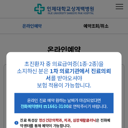
온라인예약
예약조회/취소
온라인예약
초진환자 중 의료급여증(1종∙2종)을
소지하신 분은
1차 의료기관에서 진료의뢰
외래진료 예약 전 안내사항
서
를 받아오셔야
- 진료 특성상
정신건강의학과, 치과, 심장재활클리닉
은 전화예약센
보험 적용이 가능합니다.
터를 통해 예약이 가능합니다.
온라인 진료 예약 원하는 날짜가 마감되었다면, 전화예약센터
온라인 진료 예약 원하는 날짜가 마감되었다면
(☎1661-3100)로 연락주시기 바랍니다.
전화예약센터 ☎1661-3100
로 연락주시기 바랍니다.
(상담시간 : 평일 08:00~17:00, 토요일 08:00~12:00)
진료 특성상
정신건강의학과, 치과, 심장재활클리닉
은 전화예
병원 진료 시 환자 본인 신분증을 꼭 지참하시기 바랍니다.
약센터를 통해 예약이 가능합니다.