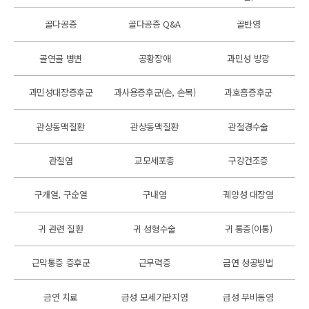
골다공증
골다공증 Q&A
골반염
골연골 병변
공황장애
과민성 방광
과민성대장증후군
과사용증후군(손, 손목)
과호흡증후군
관상동맥질환
관상동맥질환
관절경수술
관절염
교모세포종
구강건조증
구개열, 구순열
구내염
궤양성 대장염
귀 관련 질환
귀 성형수술
귀 통증(이통)
근막통증 증후군
근무력증
금연 성공방법
금연 치료
급성 모세기관지염
급성 부비동염