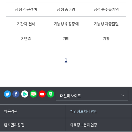
급성 심근경색
급성 중이염
급성 충수돌기염
기관지 천식
기능성 위장장애
기능성 자궁출혈
기면증
기미
기흉
1
백중앙의료원
패밀리사이트
부산백병원
이용약관
개인정보처리방침
상계백병원
일산백병원
환자권리장전
의료정보윤리헌장
해운대백병원