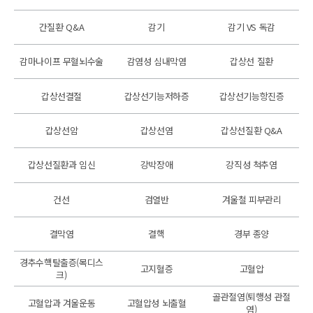
간질환 Q&A
감기
감기 VS 독감
감마나이프 무혈뇌수술
감염성 심내막염
갑상선 질환
갑상선결절
갑상선기능저하증
갑상선기능항진증
갑상선암
갑상선염
갑상선질환 Q&A
갑상선질환과 임신
강박장애
강직성 척추염
건선
검열반
겨울철 피부관리
결막염
결핵
경부 종양
경추수핵탈출증(목디스
고지혈증
고혈압
크)
골관절염(퇴행성 관절
고혈압과 겨울운동
고혈압성 뇌출혈
염)