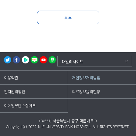
목록
백중앙의료원
패밀리사이트
부산백병원
이용약관
개인정보처리방침
상계백병원
일산백병원
환자권리장전
의료정보윤리헌장
해운대백병원
인제대학교
이메일무단수집거부
(04551) 서울특별시 중구 마른내로 9
Copyright (c) 2022 INJE UNIVERSITY PAIK HOSPITAL. ALL RIGHTS RESERVED.