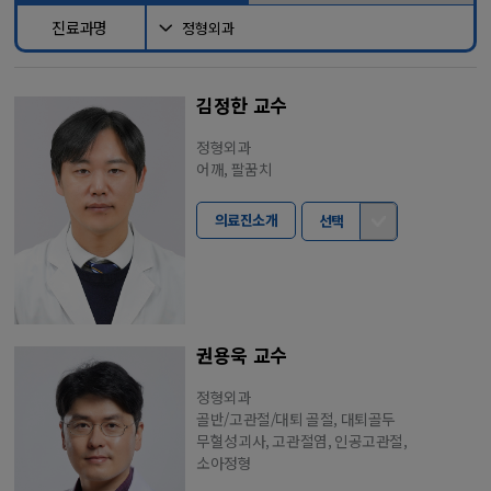
진료과명
김정한 교수
정형외과
어깨, 팔꿈치
의료진소개
선택
권용욱 교수
정형외과
골반/고관절/대퇴 골절, 대퇴골두
무혈성괴사, 고관절염, 인공고관절,
소아정형