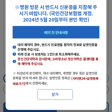
(주말·공휴일 제외)
※병원 방문 시 반드시 신분증을 지참해 주
- 당일 외래 진료를 원하는 경우에는 콜센터로 전화문의 후 방문해주
시기 바랍니다. (국민건강보험법 개정.
시기 바랍니다.
2024년 5월 20일부터 본인 확인)
- 전화예약 : 051-890-6114
- 상담시간 : 평일(08:00~17:00), 토요일(08:00~12:00)
예약 전 안내사항
※ 미성년자 본인예약, 자녀 대리예약, 개명한 경우 등은 실명인증
등록을 먼저 하셔야 합니다.
대리 예약의 경우, 반드시 진료받을 환자의 정보로 실명인증을
진행해 주십시오.
※ 실명인증 등록은
에서 진행하세
[사이렌24>실명등록 바로가기]
외래 진료 시 보호자는 1인으로 최소화해주세요.
요.
정신건강의학과 섭식장애, 소아청소년 정신의학
은 콜센터를 통
해 예약해 주십시오.
※ 미성년자 본인예약, 자녀 대리예약, 개명한 경우 등은 실명인증
등록을 먼저 하셔야 합니다. 실명인증 등록은
[사이렌24>실명등록
1단계
진료과/의료진선택
2단계
실명인증
에서 진행하세요.
바로가기]
3단계
날짜/진료시간선택
4단계
신청완료
닫기
진료과 선택
의료진 검색