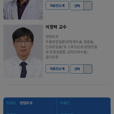
의료진소개
선택
이창락 교수
정형외과
무릎관절질환(관절경수술, 절골술,
인공관절술) 및 스포츠손상(관절연골
및 반월연골판, 십자인대수술),
골다공증
의료진소개
선택
진료과
정형외과
의료진