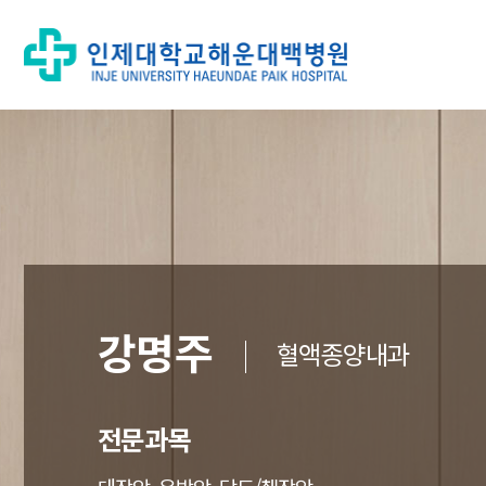
강명주
혈액종양내과
전문과목