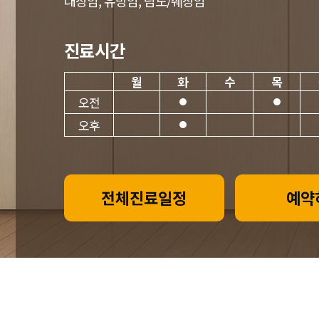
대장암, 유방암, 담도/췌장암
진료시간
월
화
수
목
오전
오후
전체진료일정
예약