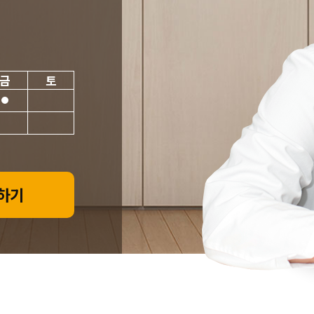
금
토
하기