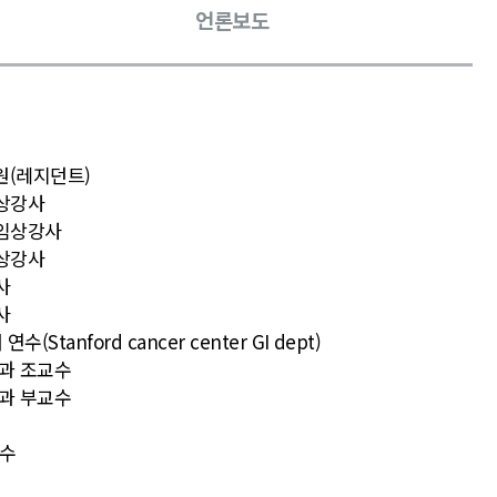
언론보도
원(레지던트)
임상강사
 임상강사
임상강사
사
사
(Stanford cancer center GI dept)
내과 조교수
내과 부교수
교수