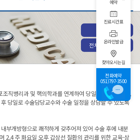
예약
진료시간표
진료예약
온라인발급
전체센터/클리닉
찾아오시는길
전화예약
051)797-3500
포조직병리과 및 핵의학과를 연계하여 당일 진료부터 혈액,
 후 당일로 수술담당교수와 수술 일정을 상담할 수 있도록
 내부개방형으로 쾌적하게 갖추어져 있어 수술 후에 내분
2,4 주 화요일 오후 갑상선 질환의 관리를 위한 교육·상