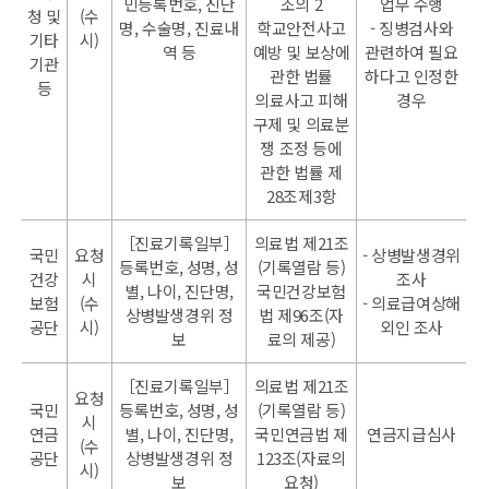
민등록번호, 진단
조의 2
업무 수행
청 및
(수
명, 수술명, 진료내
학교안전사고
- 징병검사와
기타
시)
역 등
예방 및 보상에
관련하여 필요
기관
관한 법률
하다고 인정한
등
의료사고 피해
경우
구제 및 의료분
쟁 조정 등에
관한 법률 제
28조제3항
［진료기록일부］
의료법 제21조
국민
요청
- 상병발생경위
등록번호, 성명, 성
(기록열람 등)
건강
시
조사
별, 나이, 진단명,
국민건강보험
보험
(수
- 의료급여상해
상병발생경위 정
법 제96조(자
공단
시)
외인 조사
보
료의 제공)
［진료기록일부］
의료법 제21조
요청
국민
등록번호, 성명, 성
(기록열람 등)
시
연금
별, 나이, 진단명,
국민연금법 제
연금지급심사
(수
공단
상병발생경위 정
123조(자료의
시)
보
요청)