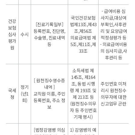
- 급여비용 심
국민건강보험
사지급,대상여
건강
［진료기록일부］
법제13조,제43
부확인,사후관
보험
등록번호, 진단명,
조,제56조
리 및 요양급여
심사
수시
수술명, 진료내역
의료급여법 제
적정성평가 등
평가
등
5조,제11조,제
- 의료급여비용
원
33조
의 심사지급,사
후관리 등
소득세법 제
145조, 제164
[ 원천징수영수증
조, 동법 시행
주민번호 미처
정기
내역 ]
국세
령 제 193조 및
리시 원천징수
(년1
교직원 이름, 주민
청
제 213조 등
의무자에 대한
회)
등록번호, 주소 정
(원천징수의무
신고업무 곤란
보
자 등 주민번호
기재 명시)
[법정감염병 의심
1) 감염병의 예