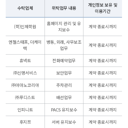
개인정보 보유 및
수탁업체
위탁업무 내용
이용기간
홈페이지 관리 및 유
(학)인제학원
계약 종료시까지
지보수
엔젤스태프, 더케이
병동, 외래, 사무보조
계약 종료시까지
텍
업무
휴넥트
전화예약업무
계약 종료시까지
㈜신명서비스
보안업무
계약 종료시까지
㈜아마노코리아
주차관리
계약 종료시까지
㈜푸디스트
배선업무
계약 종료시까지
인피니트
PACS 유지보수
계약 종료시까지
후지쯔
서버 유지보수
계약 종료시까지