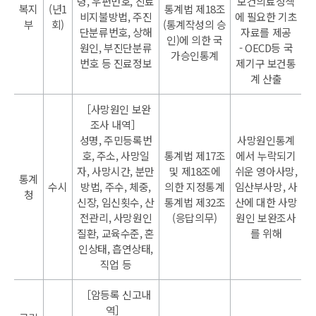
령, 우편번호, 진료
보건의료정책
복지
(년1
통계법 제18조
비지불방법, 주진
에 필요한 기초
부
회)
(통계작성의 승
단분류번호, 상해
자료를 제공
인)에 의한 국
원인, 부진단분류
- OECD등 국
가승인통계
번호 등 진료정보
제기구 보건통
계 산출
［사망원인 보완
조사 내역］
성명, 주민등록번
사망원인통계
호, 주소, 사망일
통계법 제17조
에서 누락되기
자, 사망시간, 분만
및 제18조에
쉬운 영아사망,
통계
수시
방법, 주수, 체중,
의한 지정통계
임산부사망, 사
청
신장, 임신횟수, 산
통계법 제32조
산에 대한 사망
전관리, 사망원인
(응답의무)
원인 보완조사
질환, 교육수준, 혼
를 위해
인상태, 흡연상태,
직업 등
［암등록 신고내
역］