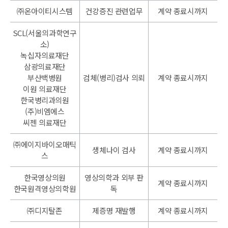
㈜온아이티시스템
건강증진 관련업무
계약 종료시까지
SCL(서울의과학연구
소)
녹십자의료재단
삼광의료재단
부산백병원
검체(병리)검사 의뢰
계약 종료시까지
이원 의료재단
한국병리과의원
(주)비엠에스
씨젠 의료재단
㈜에이지바이오매틱
생체나이 검사
계약 종료시까지
스
한국영상의원
영상의학과 외부 판
계약 종료시까지
한국원격영상의학원
독
㈜디지탈존
제증명 재발행
계약 종료시까지