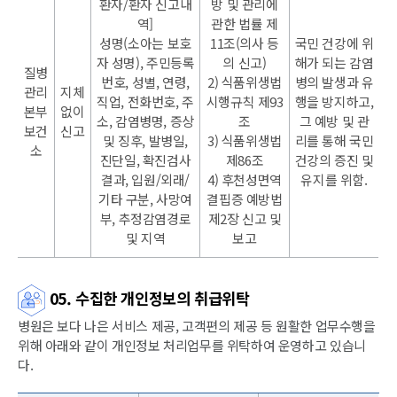
환자/환자 신고내
방 및 관리에
역]
관한 법률 제
성명(소아는 보호
11조(의사 등
국민 건강에 위
자 성명), 주민등록
의 신고)
해가 되는 감염
질병
번호, 성별, 연령,
2) 식품위생법
병의 발생과 유
관리
지체
직업, 전화번호, 주
시행규칙 제93
행을 방지하고,
본부
없이
소, 감염병명, 증상
조
그 예방 및 관
보건
신고
및 징후, 발병일,
3) 식품위생법
리를 통해 국민
소
진단일, 확진검사
제86조
건강의 증진 및
결과, 입원/외래/
4) 후천성면역
유지를 위함.
기타 구분, 사망여
결핍증 예방법
부, 추정감염경로
제2장 신고 및
및 지역
보고
05. 수집한 개인정보의 취급위탁
병원은 보다 나은 서비스 제공, 고객편의 제공 등 원활한 업무수행을
위해 아래와 같이 개인정보 처리업무를 위탁하여 운영하고 있습니
다.