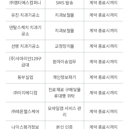
㈜엠티에스컴퍼니
SMS 발송
계약 종료시까지
유진 치과기공소
치과보철물
계약 종료시까지
덴탈스케치 치과기
치과보철물
계약 종료시까지
공소
선명 치과기공소
교정장치물
계약 종료시까지
(주)사마리안129구
환자이송업무
계약 종료시까지
급대
동부실업
개인정보파기
계약 종료시까지
진료재료 구매및물
㈜이지메디컴
계약 종료시까지
류대행 위탁
모바일앱 서비스 관
㈜레몬헬스케어
계약 종료시까지
리
나이스평가정보
본인 인증
계약 종료시까지