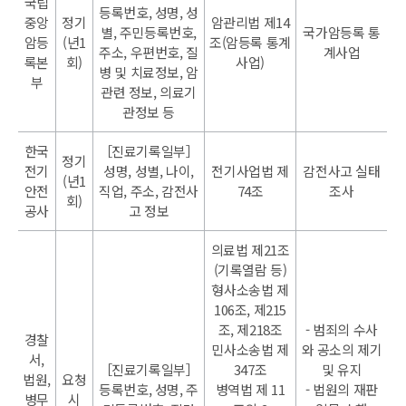
국립
등록번호, 성명, 성
중앙
정기
암관리법 제14
별, 주민등록번호,
국가암등록 통
암등
(년1
조(암등록 통계
주소, 우편번호, 질
계사업
록본
회)
사업)
병 및 치료정보, 암
부
관련 정보, 의료기
관정보 등
한국
［진료기록일부］
정기
전기
성명, 성별, 나이,
전기사업법 제
감전사고 실태
(년1
안전
직업, 주소, 감전사
74조
조사
회)
공사
고 정보
의료법 제21조
(기록열람 등)
형사소송법 제
106조, 제215
조, 제218조
- 범죄의 수사
경찰
민사소송법 제
와 공소의 제기
서,
［진료기록일부］
347조
및 유지
법원,
요청
등록번호, 성명, 주
병역법 제 11
- 법원의 재판
병무
시