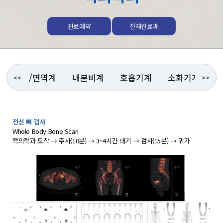
진료예약
전체진료과
감염/면역계
내분비계
호흡기계
소화기계
<<
>>
전신 뼈 검사
Whole Body Bone Scan
핵의학과 도착 → 주사(10분) → 3~4시간 대기 → 검사(15분) → 귀가