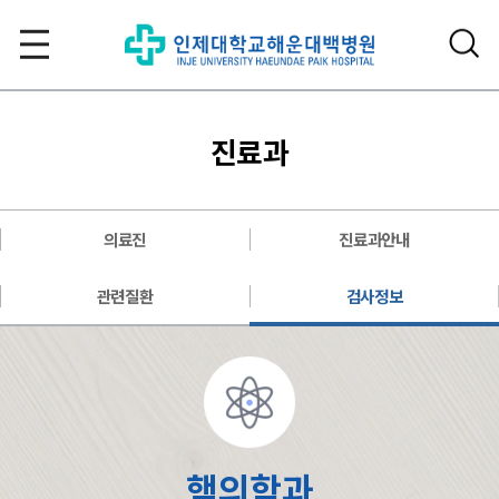
진료과
의료진
진료과안내
관련질환
검사정보
핵의학과