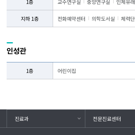
1층
교수연구실
중앙연구실
인체유래
지하 1층
전화예약센터
의학도서실
체력단
인성관
1층
어린이집
진료과
전문진료센터