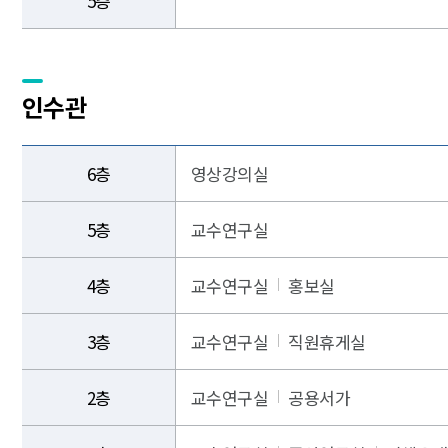
5층
인수관
6층
영상강의실
5층
교수연구실
4층
교수연구실
홍보실
3층
교수연구실
직원휴게실
2층
교수연구실
공용서가