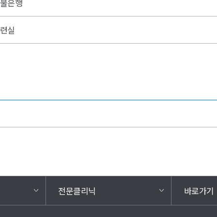
물은행
련실
전문클리닉
바로가기