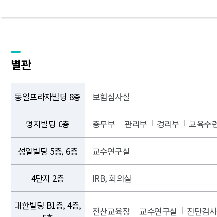
별관
동일프라자빌딩 8층
보험심사실
명지빌딩 6층
총무부
관리부
경리부
교육수
성일빌딩 5층, 6층
교수연구실
4단지 2층
IRB, 회의실
대한빌딩 B1층, 4층,
전산교육장
교수연구실
진단검사