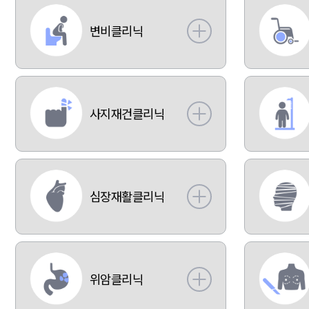
변비클리닉
사지재건클리닉
심장재활클리닉
위암클리닉