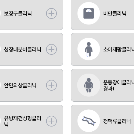
보장구클리닉
비만클리닉
성장내분비클리닉
소아재활클리
운동장애클리닉
안면외상클리닉
경과)
유방재건성형클리
정맥류클리닉
닉