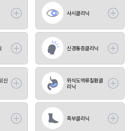
사시클리닉
닉
신경통증클리닉
(신
위식도역류질환클
리닉
족부클리닉