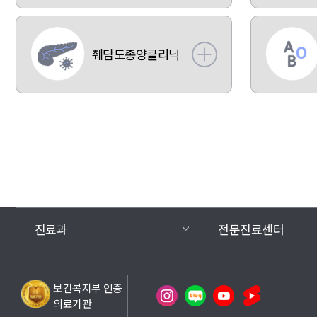
췌담도종양클리닉
진료과
전문진료센터
보건복지부 인증
의료기관