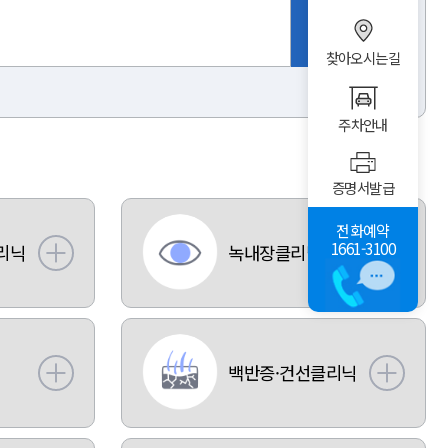
찾아오시는길
주차안내
증명서발급
전화예약
1661-3100
리닉
녹내장클리닉
백반증·건선클리닉