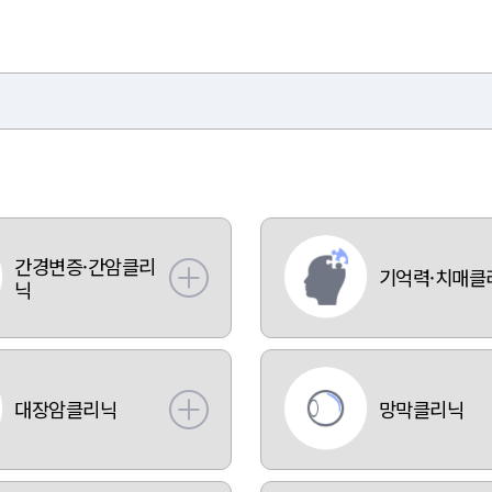
간경변증·간암클리
기억력·치매클
닉
대장암클리닉
망막클리닉