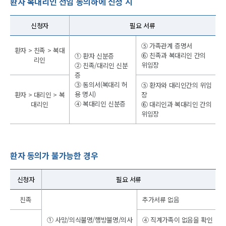
환자 복대리인 선임 동의하에 신청 시
신청자
필요 서류
⑤ 가족관계 증명서
환자 > 친족 > 복대
⑥ 친족과 복대리인 간의
① 환자 신분증
리인
위임장
② 친족/대리인 신분
증
③ 동의서(복대리 허
⑤ 환자와 대리인간의 위임
용 명시)
환자 > 대리인 > 복
장
④ 복대리인 신분증
대리인
⑥ 대리인과 복대리인 간의
위임장
환자 동의가 불가능한 경우
신청자
필요 서류
친족
추가서류 없음
① 사망/의식불명/행방불명/의사
④ 직계가족이 없음을 확인