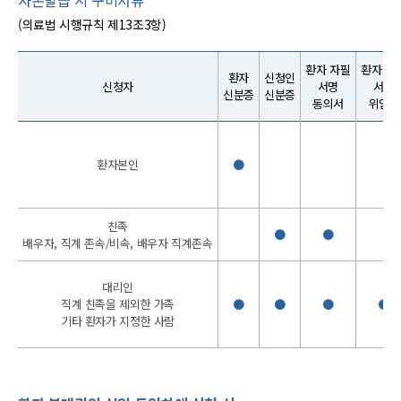
(의료법 시행규칙 제13조3항)
환자 자필
환자 자
환자
신청인
신청자
서명
서명
신분증
신분증
동의서
위임장
환자본인
●
친족
●
●
배우자, 직계 존속/비속, 배우자 직계존속
대리인
직계 친족을 제외한 가족
●
●
●
●
기타 환자가 지정한 사람