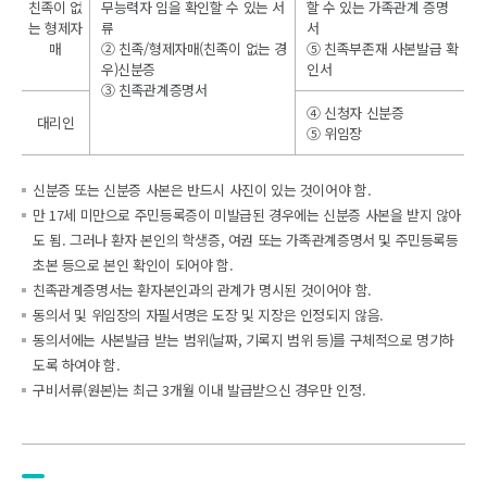
친족이 없
무능력자 임을 확인할 수 있는 서
할 수 있는 가족관계 증명
는 형제자
류
서
매
② 친족/형제자매(친족이 없는 경
⑤ 친족부존재 사본발급 확
우)신분증
인서
③ 친족관계증명서
④ 신청자 신분증
대리인
⑤ 위임장
신분증 또는 신분증 사본은 반드시 사진이 있는 것이어야 함.
만 17세 미만으로 주민등록증이 미발급된 경우에는 신분증 사본을 받지 않아
도 됨. 그러나 환자 본인의 학생증, 여권 또는 가족관계증명서 및 주민등록등
초본 등으로 본인 확인이 되어야 함.
친족관계증명서는 환자본인과의 관계가 명시된 것이어야 함.
동의서 및 위임장의 자필서명은 도장 및 지장은 인정되지 않음.
동의서에는 사본발급 받는 범위(날짜, 기록지 범위 등)를 구체적으로 명기하
도록 하여야 함.
구비서류(원본)는 최근 3개월 이내 발급받으신 경우만 인정.