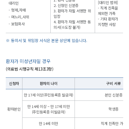
[대리인 범위]
대리인
2. 신청인 신분증
- 직계 친족을
형제,자매
3. 환자가 자필 서명한 위
제외한 가족
임장
며느리,사위
- 기타 환자가
4. 환자가 자필 서명한 동
보험회사
지정한 사람
의서(※도장 불가)
동의서 및 위임장 서식은 본문 상단에 있습니다.
환자가 미성년자일 경우
(의료법 시행규칙 제13조3항)
신청자
환자의 나이
구비 서류
만 17세 이상(주민등록증 발급자)
본인 신분증
만 14세 이상 ~ 만 17세 미만
환자본인
학생증
(주민등록증 미발급자)
만 14세 미만
직계 친족만 가능