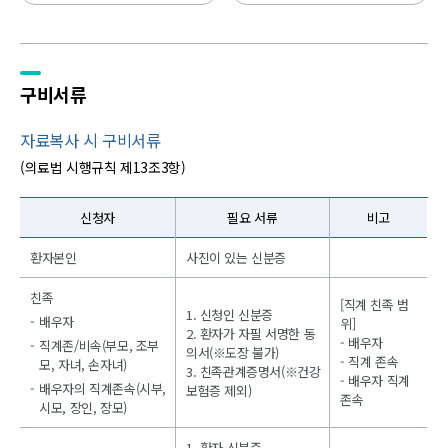
구비서류
자료복사 시 구비서류
(의료법 시행규칙 제13조3항)
신청자
필요 서류
비고
환자본인
사진이 있는 신분증
친족
[직계 친족 범
1. 신청인 신분증
배우자
위]
2. 환자가 자필 서명한 동
- 배우자
직계존/비속(부모, 조부
의서(※도장 불가)
- 직계 존속
모, 자녀, 손자녀)
3. 친족관계증명서(※건강
- 배우자 직계
배우자의 직계존속(시부,
보험증 제외)
존속
시모, 장인, 장모)
1. 환자 신분증