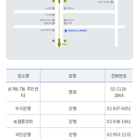
업소명
업종
전화번호
상계6.7동 주민센
02-2116-
행정
터
2864
우리은행
은행
02-937-0051
농협중앙회
은행
02-938-1961
국민은행
은행
02-953-2131