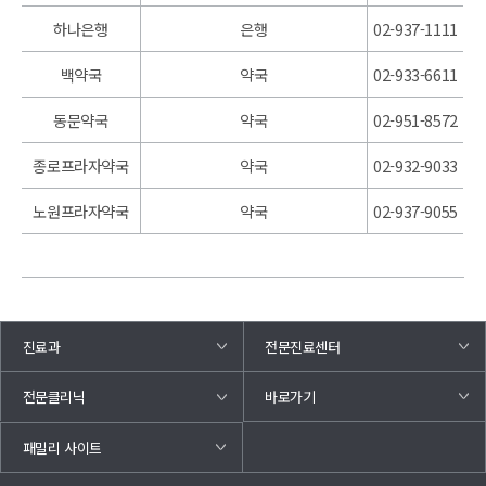
하나은행
은행
02-937-1111
백약국
약국
02-933-6611
동문약국
약국
02-951-8572
종로프라자약국
약국
02-932-9033
노원프라자약국
약국
02-937-9055
진료과
전문진료센터
바로가기
전문클리닉
패밀리 사이트