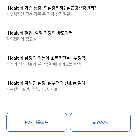
[Health] 가슴 통증, 협심증일까? 심근경색증일까?
비슷하지만 전혀 다른 두 가지 심장질환
[Health] 혈압, 심장 건강의 바로미터
혈압관리의 중요성
[Health] 심장의 리듬이 흐트러질 때, 부정맥
심장의 전기신호가 불안정할 때 찾아오는 위험
[Health] 약해진 심장, 심부전의 신호를 읽다
심부전의 원인, 증상, 진단, 치료
[Health] 심장을 지키는 수술
관상동맥질환, 판막질환, 대동맥질환
PDF 다운로드
E-BOOK
[Health] 심장도 재활이 필요하다! 다시 건강한 심장으로
수술보다 중요한 '그 후의 회복' 심장 치료의 두 번째 여정