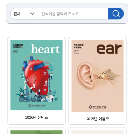
[Health] 인제대학교 백병원 심장 질환 관련 의료진(이비인후과)
부산, 상계, 일산, 해운대백병원
[Visit] 일산백병원 심장혈관센터
심장질환 치료의 한계를 넘어, 명의를 넘어 '명(名)팀'으로
[People] 관상동맥중재술의 권위자
인제대학교 일산백병원 심장혈관센터장 도준형 교수
[인제대학교] 인제대, 백인제 박사 흉상 제막식 개최
인제대, 백인제 박사 흉상 제막식 개최
[인제대학교] 자랑스러운 동문을 만나다-박효순 동문
2026년 신년호
눈으로 세상을 밝히고 마음으로 환자를 품다
2025년 여름호