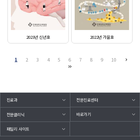
2023년 신년호
2022년 가을호
1
2
3
4
5
6
7
8
9
10
진료과
전문진료센터
바로가기
전문클리닉
패밀리 사이트