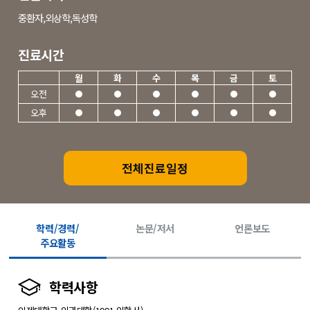
중환자,외상학,독성학
진료시간
월
화
수
목
금
토
오전
오후
전체진료일정
학력/경력/
논문/저서
언론보도
주요활동
학력사항