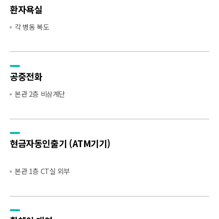
환자욕실
각 병동 복도
공중전화
본관 2층 비상계단
현금자동인출기
(ATM기기)
본관 1층 CT실 외부